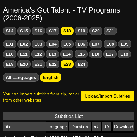
America's Got Talent - TV Programs
(2006-2025)
S14
S15
S16
S17
S18
S19
S20
S21
E01
E02
E03
E04
E05
E06
E07
E08
E09
E10
E11
E12
E13
E14
E15
E16
E17
E18
E19
E20
E21
E22
E23
E24
All Languages
English
You can import subtitles from zip, rar or
Upload/Import Subtitles
from other websites.
Subtitles List
Title
Language
Duration
Download