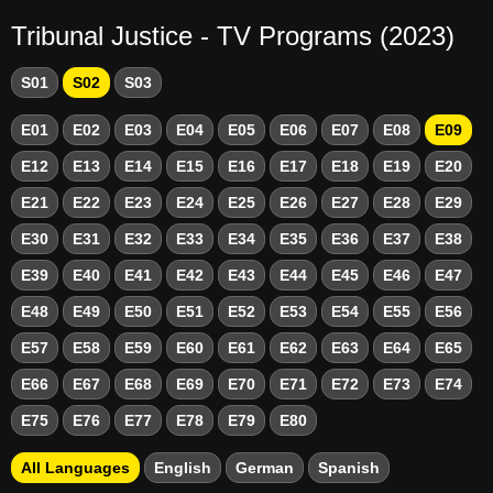
Tribunal Justice - TV Programs (2023)
S01
S02
S03
E01
E02
E03
E04
E05
E06
E07
E08
E09
E12
E13
E14
E15
E16
E17
E18
E19
E20
E21
E22
E23
E24
E25
E26
E27
E28
E29
E30
E31
E32
E33
E34
E35
E36
E37
E38
E39
E40
E41
E42
E43
E44
E45
E46
E47
E48
E49
E50
E51
E52
E53
E54
E55
E56
E57
E58
E59
E60
E61
E62
E63
E64
E65
E66
E67
E68
E69
E70
E71
E72
E73
E74
E75
E76
E77
E78
E79
E80
All Languages
English
German
Spanish