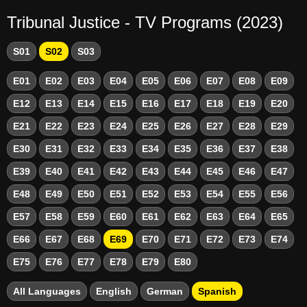
Tribunal Justice - TV Programs (2023)
S01
S02
S03
E01
E02
E03
E04
E05
E06
E07
E08
E09
E12
E13
E14
E15
E16
E17
E18
E19
E20
E21
E22
E23
E24
E25
E26
E27
E28
E29
E30
E31
E32
E33
E34
E35
E36
E37
E38
E39
E40
E41
E42
E43
E44
E45
E46
E47
E48
E49
E50
E51
E52
E53
E54
E55
E56
E57
E58
E59
E60
E61
E62
E63
E64
E65
E66
E67
E68
E69
E70
E71
E72
E73
E74
E75
E76
E77
E78
E79
E80
All Languages
English
German
Spanish