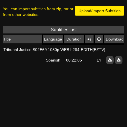
You can import subtitles from zip, rar or
Upload/Import Subtitles
from other websites.
Subtitles List
Title
Language
Duration
Download
Tribunal Justice S02E69 1080p WEB h264-EDITH[EZTV]
Spanish
00:22:05
1Y