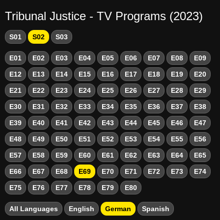
Tribunal Justice - TV Programs (2023)
S01
S02
S03
E01
E02
E03
E04
E05
E06
E07
E08
E09
E12
E13
E14
E15
E16
E17
E18
E19
E20
E21
E22
E23
E24
E25
E26
E27
E28
E29
E30
E31
E32
E33
E34
E35
E36
E37
E38
E39
E40
E41
E42
E43
E44
E45
E46
E47
E48
E49
E50
E51
E52
E53
E54
E55
E56
E57
E58
E59
E60
E61
E62
E63
E64
E65
E66
E67
E68
E69
E70
E71
E72
E73
E74
E75
E76
E77
E78
E79
E80
All Languages
English
German
Spanish