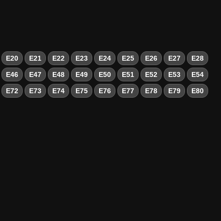
E20
E21
E22
E23
E24
E25
E26
E27
E28
E46
E47
E48
E49
E50
E51
E52
E53
E54
E72
E73
E74
E75
E76
E77
E78
E79
E80