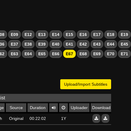
08
E09
E12
E13
E14
E15
E16
E17
E18
E19
36
E37
E38
E39
E40
E41
E42
E43
E44
E45
62
E63
E64
E65
E66
E67
E68
E69
E70
E71
Upload/Import Subtitles
ist
ge
Source
Duration
Uploader
Download
h
Original
00:22:02
1Y