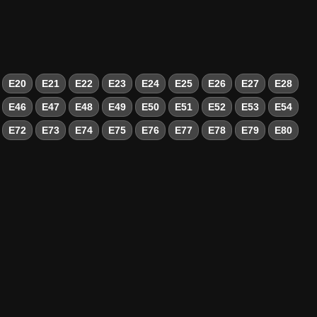
E20
E21
E22
E23
E24
E25
E26
E27
E28
E46
E47
E48
E49
E50
E51
E52
E53
E54
E72
E73
E74
E75
E76
E77
E78
E79
E80