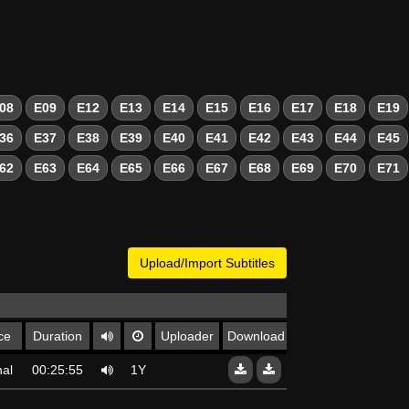
08
E09
E12
E13
E14
E15
E16
E17
E18
E19
36
E37
E38
E39
E40
E41
E42
E43
E44
E45
62
E63
E64
E65
E66
E67
E68
E69
E70
E71
Upload/Import Subtitles
ce
Duration
Uploader
Download
nal
00:25:55
1Y