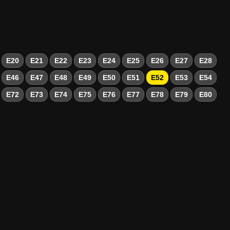
E20
E21
E22
E23
E24
E25
E26
E27
E28
E46
E47
E48
E49
E50
E51
E52
E53
E54
E72
E73
E74
E75
E76
E77
E78
E79
E80