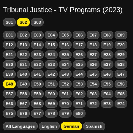
Tribunal Justice - TV Programs (2023)
S01
S02
S03
E01
E02
E03
E04
E05
E06
E07
E08
E09
E12
E13
E14
E15
E16
E17
E18
E19
E20
E21
E22
E23
E24
E25
E26
E27
E28
E29
E30
E31
E32
E33
E34
E35
E36
E37
E38
E39
E40
E41
E42
E43
E44
E45
E46
E47
E48
E49
E50
E51
E52
E53
E54
E55
E56
E57
E58
E59
E60
E61
E62
E63
E64
E65
E66
E67
E68
E69
E70
E71
E72
E73
E74
E75
E76
E77
E78
E79
E80
All Languages
English
German
Spanish