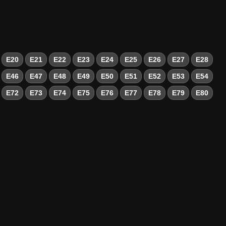
E20
E21
E22
E23
E24
E25
E26
E27
E28
E46
E47
E48
E49
E50
E51
E52
E53
E54
E72
E73
E74
E75
E76
E77
E78
E79
E80