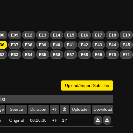
08
E09
E12
E13
E14
E15
E16
E17
E18
E19
36
E37
E38
E39
E40
E41
E42
E43
E44
E45
62
E63
E64
E65
E66
E67
E68
E69
E70
E71
Upload/Import Subtitles
ist
ge
Source
Duration
Uploader
Download
h
Original
00:26:38
1Y