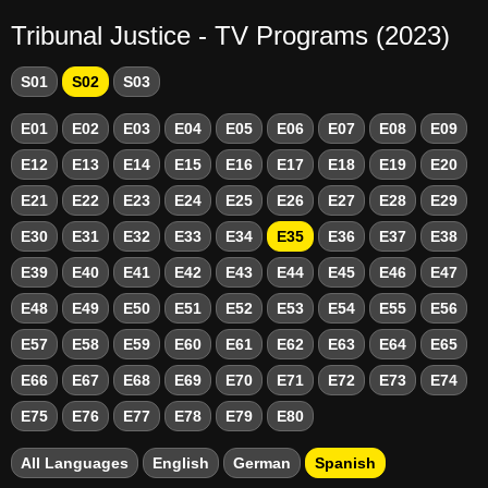
Tribunal Justice - TV Programs (2023)
S01
S02
S03
E01
E02
E03
E04
E05
E06
E07
E08
E09
E12
E13
E14
E15
E16
E17
E18
E19
E20
E21
E22
E23
E24
E25
E26
E27
E28
E29
E30
E31
E32
E33
E34
E35
E36
E37
E38
E39
E40
E41
E42
E43
E44
E45
E46
E47
E48
E49
E50
E51
E52
E53
E54
E55
E56
E57
E58
E59
E60
E61
E62
E63
E64
E65
E66
E67
E68
E69
E70
E71
E72
E73
E74
E75
E76
E77
E78
E79
E80
All Languages
English
German
Spanish