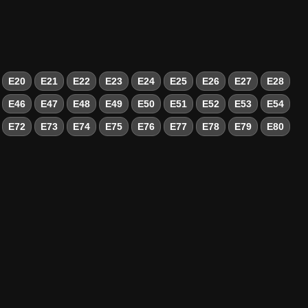
E20
E21
E22
E23
E24
E25
E26
E27
E28
E46
E47
E48
E49
E50
E51
E52
E53
E54
E72
E73
E74
E75
E76
E77
E78
E79
E80