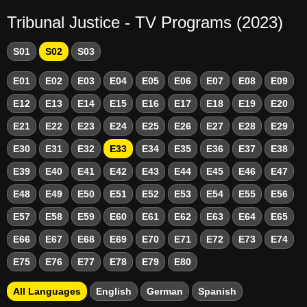
Tribunal Justice - TV Programs (2023)
S01
S02
S03
E01
E02
E03
E04
E05
E06
E07
E08
E09
E12
E13
E14
E15
E16
E17
E18
E19
E20
E21
E22
E23
E24
E25
E26
E27
E28
E29
E30
E31
E32
E33
E34
E35
E36
E37
E38
E39
E40
E41
E42
E43
E44
E45
E46
E47
E48
E49
E50
E51
E52
E53
E54
E55
E56
E57
E58
E59
E60
E61
E62
E63
E64
E65
E66
E67
E68
E69
E70
E71
E72
E73
E74
E75
E76
E77
E78
E79
E80
All Languages
English
German
Spanish