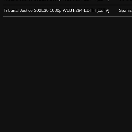
Tribunal Justice S02E30 1080p WEB h264-EDITH[EZTV]
Spanis