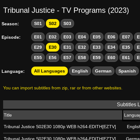
Tribunal Justice - TV Programs (2023)
S01
S02
S03
Season:
E01
E02
E03
E04
E05
E06
E07
E
Episode:
E29
E30
E31
E32
E33
E34
E35
E
E55
E56
E57
E58
E59
E60
E61
E
All Languages
English
German
Spanish
Language:
You can import subtitles from zip, rar or from other websites.
Subtitles L
Title
Langua
Tribunal Justice S02E30 1080p WEB h264-EDITH[EZTV]
Englis
Tribunal Justice S02E30 1080p WEB h264-EDITH[EZTV]
Germa