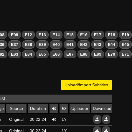
08
E09
E12
E13
E14
E15
E16
E17
E18
E19
36
E37
E38
E39
E40
E41
E42
E43
E44
E45
62
E63
E64
E65
E66
E67
E68
E69
E70
E71
Upload/Import Subtitles
ist
ge
Source
Duration
Uploader
Download
h
Original
00:22:24
1Y
n
Original
00:22:24
1Y