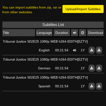
You can import subtitles from zip, rar or
Upload/Import Subtitles
from other websites.
Subtitles List
Title
Language
Duration
Download
Tribunal Justice S02E25 1080p WEB h264-EDITH[EZTV]
English
00:21:54
1Y
Tribunal Justice S02E25 1080p WEB h264-EDITH[EZTV]
German
00:21:54
1Y
Tribunal Justice S02E25 1080p WEB h264-EDITH[EZTV]
Spanish
00:21:54
1Y