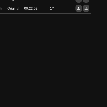
h
Original
00:22:02
1Y