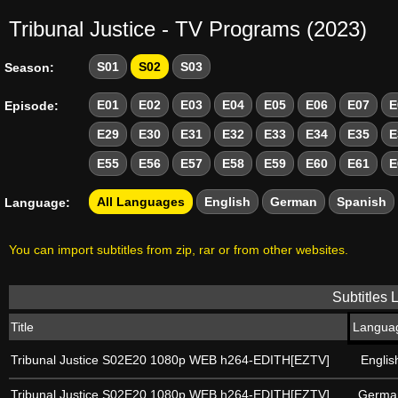
Tribunal Justice - TV Programs (2023)
S01
S02
S03
Season:
E01
E02
E03
E04
E05
E06
E07
E
Episode:
E29
E30
E31
E32
E33
E34
E35
E
E55
E56
E57
E58
E59
E60
E61
E
All Languages
English
German
Spanish
Language:
You can import subtitles from zip, rar or from other websites.
Subtitles L
Title
Langua
Tribunal Justice S02E20 1080p WEB h264-EDITH[EZTV]
Englis
Tribunal Justice S02E20 1080p WEB h264-EDITH[EZTV]
Germa