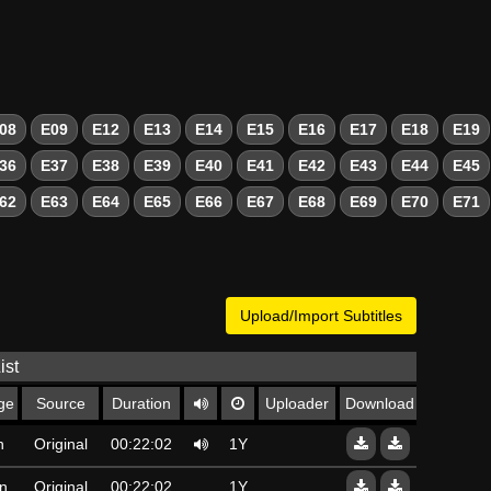
08
E09
E12
E13
E14
E15
E16
E17
E18
E19
36
E37
E38
E39
E40
E41
E42
E43
E44
E45
62
E63
E64
E65
E66
E67
E68
E69
E70
E71
Upload/Import Subtitles
ist
ge
Source
Duration
Uploader
Download
h
Original
00:22:02
1Y
n
Original
00:22:02
1Y