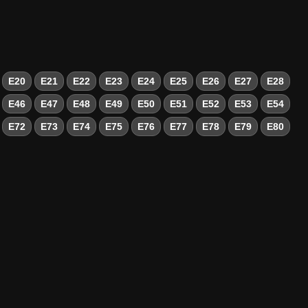
E20
E21
E22
E23
E24
E25
E26
E27
E28
E46
E47
E48
E49
E50
E51
E52
E53
E54
E72
E73
E74
E75
E76
E77
E78
E79
E80