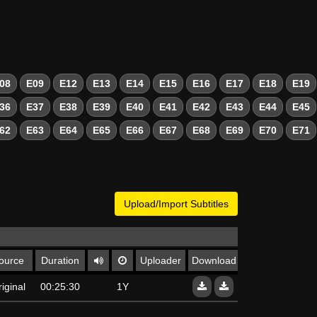
08
E09
E12
E13
E14
E15
E16
E17
E18
E19
36
E37
E38
E39
E40
E41
E42
E43
E44
E45
62
E63
E64
E65
E66
E67
E68
E69
E70
E71
Upload/Import Subtitles
ource
Duration
Uploader
Download
iginal
00:25:30
1Y