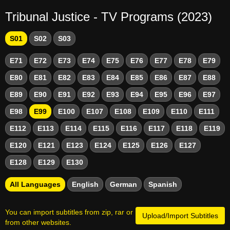
Tribunal Justice - TV Programs (2023)
S01
S02
S03
E71
E72
E73
E74
E75
E76
E77
E78
E79
E80
E81
E82
E83
E84
E85
E86
E87
E88
E89
E90
E91
E92
E93
E94
E95
E96
E97
E98
E99
E100
E107
E108
E109
E110
E111
E112
E113
E114
E115
E116
E117
E118
E119
E120
E121
E123
E124
E125
E126
E127
E128
E129
E130
All Languages
English
German
Spanish
You can import subtitles from zip, rar or
Upload/Import Subtitles
from other websites.