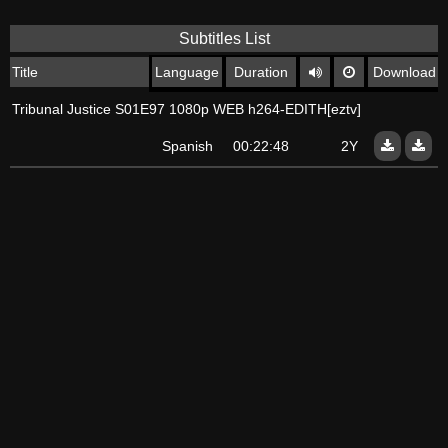
Subtitles List
Title
Language
Duration
Download
Tribunal Justice S01E97 1080p WEB h264-EDITH[eztv]
Spanish
00:22:48
2Y