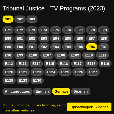
Tribunal Justice - TV Programs (2023)
S01
S02
S03
E71
E72
E73
E74
E75
E76
E77
E78
E79
E80
E81
E82
E83
E84
E85
E86
E87
E88
E89
E90
E91
E92
E93
E94
E95
E96
E97
E98
E99
E100
E107
E108
E109
E110
E111
E112
E113
E114
E115
E116
E117
E118
E119
E120
E121
E123
E124
E125
E126
E127
E128
E129
E130
All Languages
English
German
Spanish
You can import subtitles from zip, rar or
Upload/Import Subtitles
from other websites.