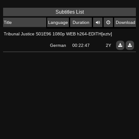
Subtitles List
Title
Language
Duration
Download
Tribunal Justice S01E96 1080p WEB h264-EDITH[eztv]
German
00:22:47
2Y