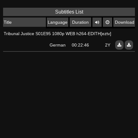
Subtitles List
Title
Language
Duration
Download
Tribunal Justice S01E95 1080p WEB h264-EDITH[eztv]
German
00:22:46
2Y