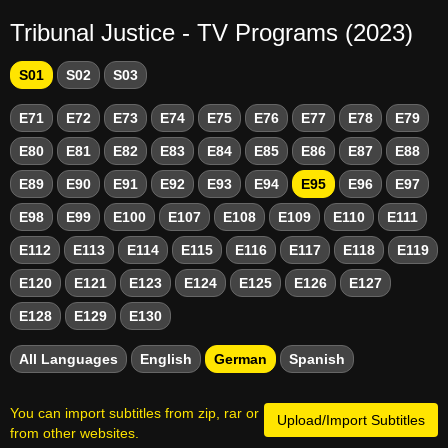
Tribunal Justice - TV Programs (2023)
S01
S02
S03
E71
E72
E73
E74
E75
E76
E77
E78
E79
E80
E81
E82
E83
E84
E85
E86
E87
E88
E89
E90
E91
E92
E93
E94
E95
E96
E97
E98
E99
E100
E107
E108
E109
E110
E111
E112
E113
E114
E115
E116
E117
E118
E119
E120
E121
E123
E124
E125
E126
E127
E128
E129
E130
All Languages
English
German
Spanish
You can import subtitles from zip, rar or
Upload/Import Subtitles
from other websites.