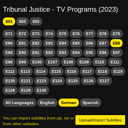
Tribunal Justice - TV Programs (2023)
S01
S02
S03
E71
E72
E73
E74
E75
E76
E77
E78
E79
E80
E81
E82
E83
E84
E85
E86
E87
E88
E89
E90
E91
E92
E93
E94
E95
E96
E97
E98
E99
E100
E107
E108
E109
E110
E111
E112
E113
E114
E115
E116
E117
E118
E119
E120
E121
E123
E124
E125
E126
E127
E128
E129
E130
All Languages
English
German
Spanish
You can import subtitles from zip, rar or
Upload/Import Subtitles
from other websites.