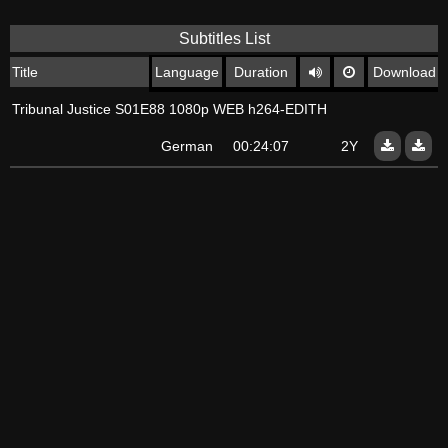
Subtitles List
Title
Language
Duration
Download
Tribunal Justice S01E88 1080p WEB h264-EDITH
German
00:24:07
2Y