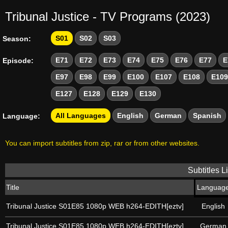
Tribunal Justice - TV Programs (2023)
S01
S02
S03
Season:
E71
E72
E73
E74
E75
E76
E77
E
Episode:
E97
E98
E99
E100
E107
E108
E109
E127
E128
E129
E130
All Languages
English
German
Spanish
Language:
You can import subtitles from zip, rar or from other websites.
Subtitles Li
Title
Languag
Tribunal Justice S01E85 1080p WEB h264-EDITH[eztv]
English
Tribunal Justice S01E85 1080p WEB h264-EDITH[eztv]
German