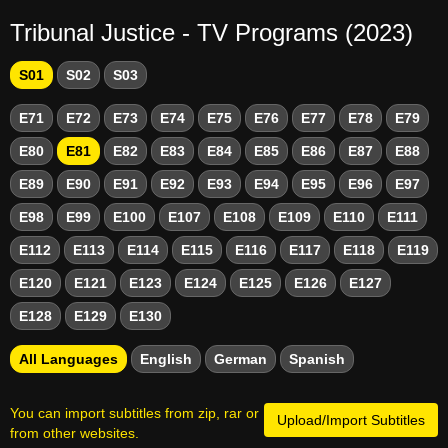
Tribunal Justice - TV Programs (2023)
S01
S02
S03
E71
E72
E73
E74
E75
E76
E77
E78
E79
E80
E81
E82
E83
E84
E85
E86
E87
E88
E89
E90
E91
E92
E93
E94
E95
E96
E97
E98
E99
E100
E107
E108
E109
E110
E111
E112
E113
E114
E115
E116
E117
E118
E119
E120
E121
E123
E124
E125
E126
E127
E128
E129
E130
All Languages
English
German
Spanish
You can import subtitles from zip, rar or
Upload/Import Subtitles
from other websites.