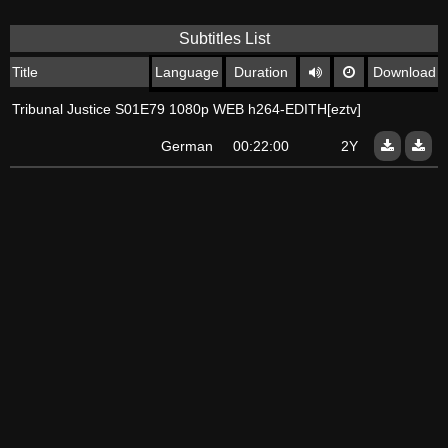
Subtitles List
Title
Language
Duration
Download
Tribunal Justice S01E79 1080p WEB h264-EDITH[eztv]
German
00:22:00
2Y