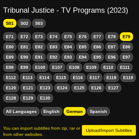
Tribunal Justice - TV Programs (2023)
S01
S02
S03
E71
E72
E73
E74
E75
E76
E77
E78
E79
E80
E81
E82
E83
E84
E85
E86
E87
E88
E89
E90
E91
E92
E93
E94
E95
E96
E97
E98
E99
E100
E107
E108
E109
E110
E111
E112
E113
E114
E115
E116
E117
E118
E119
E120
E121
E123
E124
E125
E126
E127
E128
E129
E130
All Languages
English
German
Spanish
You can import subtitles from zip, rar or
Upload/Import Subtitles
from other websites.