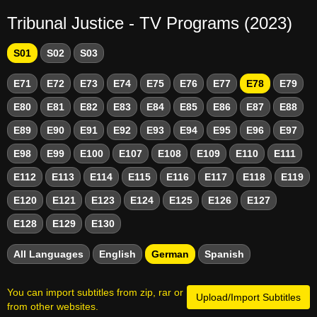
Tribunal Justice - TV Programs (2023)
S01
S02
S03
E71
E72
E73
E74
E75
E76
E77
E78
E79
E80
E81
E82
E83
E84
E85
E86
E87
E88
E89
E90
E91
E92
E93
E94
E95
E96
E97
E98
E99
E100
E107
E108
E109
E110
E111
E112
E113
E114
E115
E116
E117
E118
E119
E120
E121
E123
E124
E125
E126
E127
E128
E129
E130
All Languages
English
German
Spanish
You can import subtitles from zip, rar or
Upload/Import Subtitles
from other websites.