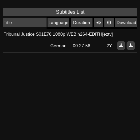
Subtitles List
Title
Language
Duration
Download
Tribunal Justice S01E78 1080p WEB h264-EDITH[eztv]
German
00:27:56
2Y