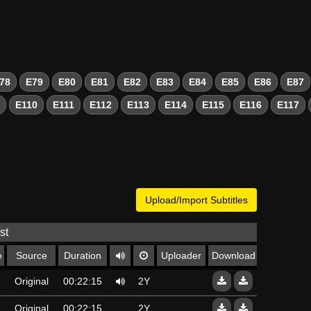
78
E79
E80
E81
E82
E83
E84
E85
E86
E87
E110
E111
E112
E113
E114
E115
E116
E117
Upload/Import Subtitles
st
e
Source
Duration
Uploader
Download
Original
00:22:15
2Y
Original
00:22:15
2Y