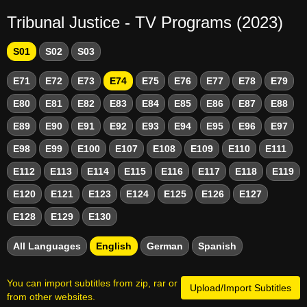
Tribunal Justice - TV Programs (2023)
S01
S02
S03
E71
E72
E73
E74
E75
E76
E77
E78
E79
E80
E81
E82
E83
E84
E85
E86
E87
E88
E89
E90
E91
E92
E93
E94
E95
E96
E97
E98
E99
E100
E107
E108
E109
E110
E111
E112
E113
E114
E115
E116
E117
E118
E119
E120
E121
E123
E124
E125
E126
E127
E128
E129
E130
All Languages
English
German
Spanish
You can import subtitles from zip, rar or
Upload/Import Subtitles
from other websites.