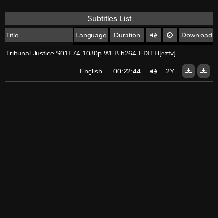
Subtitles List
Title
Language
Duration
Download
Tribunal Justice S01E74 1080p WEB h264-EDITH[eztv]
English
00:22:44
2Y