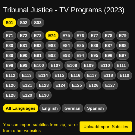
Tribunal Justice - TV Programs (2023)
S01
S02
S03
E71
E72
E73
E74
E75
E76
E77
E78
E79
E80
E81
E82
E83
E84
E85
E86
E87
E88
E89
E90
E91
E92
E93
E94
E95
E96
E97
E98
E99
E100
E107
E108
E109
E110
E111
E112
E113
E114
E115
E116
E117
E118
E119
E120
E121
E123
E124
E125
E126
E127
E128
E129
E130
All Languages
English
German
Spanish
You can import subtitles from zip, rar or
Upload/Import Subtitles
from other websites.