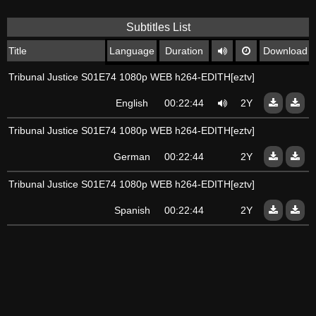
Subtitles List
Title
Language
Duration
Download
Tribunal Justice S01E74 1080p WEB h264-EDITH[eztv]
English
00:22:44
2Y
Tribunal Justice S01E74 1080p WEB h264-EDITH[eztv]
German
00:22:44
2Y
Tribunal Justice S01E74 1080p WEB h264-EDITH[eztv]
Spanish
00:22:44
2Y