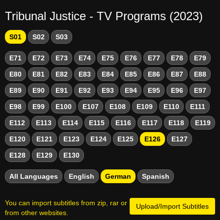
Tribunal Justice - TV Programs (2023)
S01
S02
S03
E71
E72
E73
E74
E75
E76
E77
E78
E79
E80
E81
E82
E83
E84
E85
E86
E87
E88
E89
E90
E91
E92
E93
E94
E95
E96
E97
E98
E99
E100
E107
E108
E109
E110
E111
E112
E113
E114
E115
E116
E117
E118
E119
E120
E121
E123
E124
E125
E126
E127
E128
E129
E130
All Languages
English
German
Spanish
You can import subtitles from zip, rar or
Upload/Import Subtitles
from other websites.