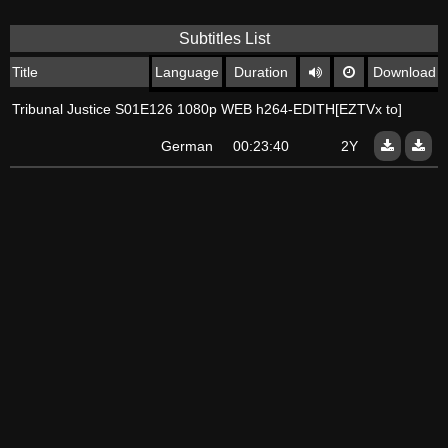
Subtitles List
Title
Language
Duration
Download
Tribunal Justice S01E126 1080p WEB h264-EDITH[EZTVx to]
German
00:23:40
2Y