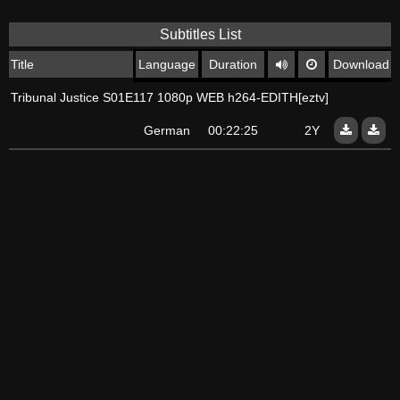
Subtitles List
Title
Language
Duration
Download
Tribunal Justice S01E117 1080p WEB h264-EDITH[eztv]
German
00:22:25
2Y