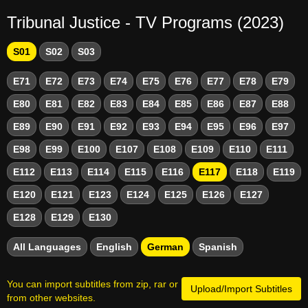
Tribunal Justice - TV Programs (2023)
S01
S02
S03
E71
E72
E73
E74
E75
E76
E77
E78
E79
E80
E81
E82
E83
E84
E85
E86
E87
E88
E89
E90
E91
E92
E93
E94
E95
E96
E97
E98
E99
E100
E107
E108
E109
E110
E111
E112
E113
E114
E115
E116
E117
E118
E119
E120
E121
E123
E124
E125
E126
E127
E128
E129
E130
All Languages
English
German
Spanish
You can import subtitles from zip, rar or
Upload/Import Subtitles
from other websites.