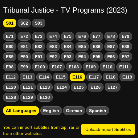
Tribunal Justice - TV Programs (2023)
S01
S02
S03
E71
E72
E73
E74
E75
E76
E77
E78
E79
E80
E81
E82
E83
E84
E85
E86
E87
E88
E89
E90
E91
E92
E93
E94
E95
E96
E97
E98
E99
E100
E107
E108
E109
E110
E111
E112
E113
E114
E115
E116
E117
E118
E119
E120
E121
E123
E124
E125
E126
E127
E128
E129
E130
All Languages
English
German
Spanish
You can import subtitles from zip, rar or
Upload/Import Subtitles
from other websites.