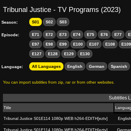
Tribunal Justice - TV Programs (2023)
S01
S02
S03
Season:
E71
E72
E73
E74
E75
E76
E77
E
Episode:
E97
E98
E99
E100
E107
E108
E109
E127
E128
E129
E130
All Languages
English
German
Spanish
Language:
You can import subtitles from zip, rar or from other websites.
Subtitles L
Title
Langua
Tribunal Justice S01E114 1080p WEB h264-EDITH[eztv]
Englis
Tribunal Justice S01E114 1080p WEB h264-EDITH[eztv]
Germa