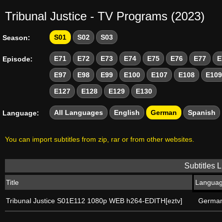
Tribunal Justice - TV Programs (2023)
S01
S02
S03
Season:
E71
E72
E73
E74
E75
E76
E77
E
Episode:
E97
E98
E99
E100
E107
E108
E109
E127
E128
E129
E130
All Languages
English
German
Spanish
Language:
You can import subtitles from zip, rar or from other websites.
Subtitles L
Title
Langua
Tribunal Justice S01E112 1080p WEB h264-EDITH[eztv]
Germa