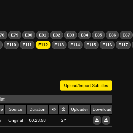
78
E79
E80
E81
E82
E83
E84
E85
E86
E87
E110
E111
E112
E113
E114
E115
E116
E117
Upload/Import Subtitles
ist
ge
Source
Duration
Uploader
Download
n
Original
00:23:58
2Y