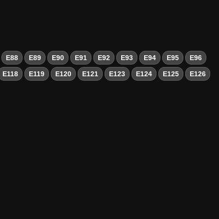
E88
E89
E90
E91
E92
E93
E94
E95
E96
E118
E119
E120
E121
E123
E124
E125
E126