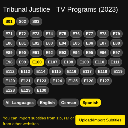
Tribunal Justice - TV Programs (2023)
S01
S02
S03
E71
E72
E73
E74
E75
E76
E77
E78
E79
E80
E81
E82
E83
E84
E85
E86
E87
E88
E89
E90
E91
E92
E93
E94
E95
E96
E97
E98
E99
E100
E107
E108
E109
E110
E111
E112
E113
E114
E115
E116
E117
E118
E119
E120
E121
E123
E124
E125
E126
E127
E128
E129
E130
All Languages
English
German
Spanish
You can import subtitles from zip, rar or
Upload/Import Subtitles
from other websites.