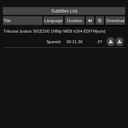
Subtitles List
Title
Language
Duration
Download
Tribunal Justice S01E100 1080p WEB h264-EDITH[eztv]
Spanish
00:21:36
2Y