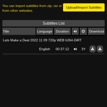
You can import subtitles from zip, rar or
Upload/Import Subtitles
from other websites.
Subtitles List
Title
Language
Duration
Download
Lets Make a Deal 2022 11 09 720p WEB h264-DiRT
English
00:37:12
3Y